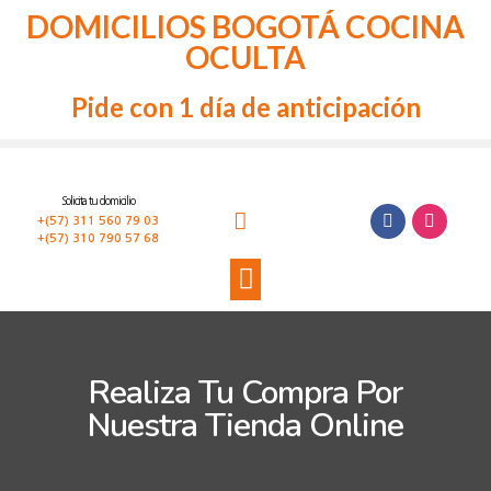
DOMICILIOS BOGOTÁ COCINA
OCULTA
Pide con 1 día de anticipación
Solicita tu domicilio
+(57) 311 560 79 03
+(57) 310 790 57 68
Realiza Tu Compra Por
Nuestra Tienda Online