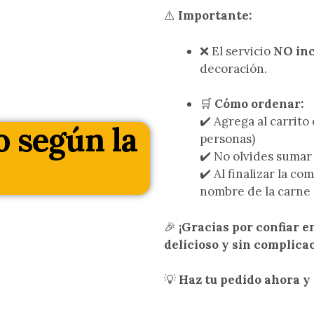
⚠️
Importante:
❌ El servicio
NO in
decoración.
🛒
Cómo ordenar:
✔️ Agrega al carrito
o según la
personas)
✔️ No olvides sumar
✔️ Al finalizar la c
nombre de la carne 
🎉
¡Gracias por confiar 
delicioso y sin complica
💡
Haz tu pedido ahora y 