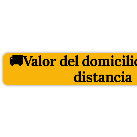
🚚Valor del domicili
distancia