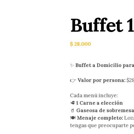
Buffet 
$
28.000
✨
Buffet a Domicilio para
👉
Valor por persona:
$2
Cada menú incluye:
🥩
1 Carne a elección
🥤
Gaseosa de sobremes
🍽️
Menaje completo:
Loza
tengas que preocuparte p