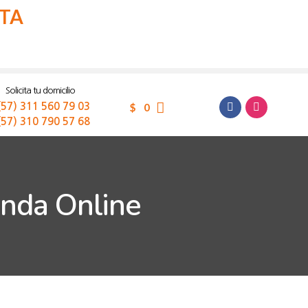
LTA
Solicita tu domicilio
$
0
(57) 311 560 79 03
(57) 310 790 57 68
enda Online