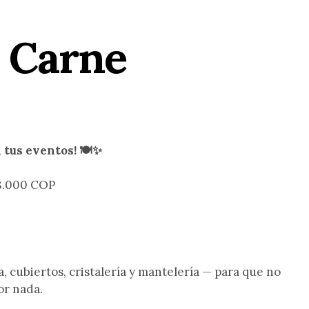
1 Carne
 tus eventos! 🍽️✨
8.000 COP
a
, cubiertos, cristalería y mantelería — para que no
or nada.