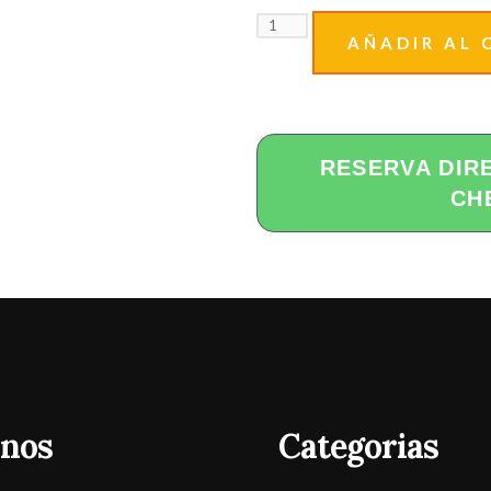
AÑADIR AL 
RESERVA DIR
CH
onos
Categorias