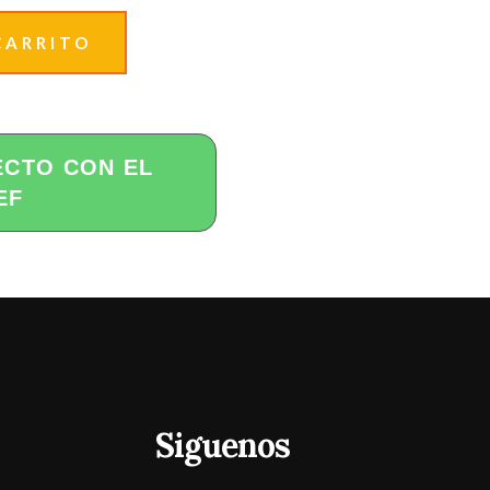
CARRITO
ECTO CON EL
EF
Siguenos