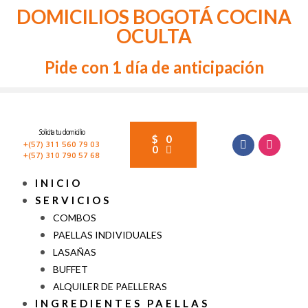
DOMICILIOS BOGOTÁ COCINA
OCULTA
Pide con 1 día de anticipación
Solicita tu domicilio
$
0
+(57) 311 560 79 03
0
+(57) 310 790 57 68
INICIO
SERVICIOS
COMBOS
PAELLAS INDIVIDUALES
LASAÑAS
BUFFET
ALQUILER DE PAELLERAS
INGREDIENTES PAELLAS